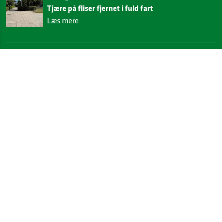
Tjære på fliser fjernet i fuld fart
Læs mere
58 dage siden
Graffitirens fra en flydepram
Læs mere
2 måneder siden
Nu går vi i gang med sidste etape af Letbanen
Læs mere
Alle nyheder
Kontakt os