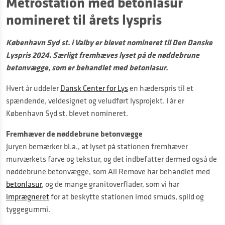
Metrostation med betonlasur
nomineret til årets lyspris
København Syd st. i Valby er blevet nomineret til Den Danske
Lyspris 2024. Særligt fremhæves lyset på de nøddebrune
betonvægge, som er behandlet med betonlasur.
Hvert år uddeler
Dansk Center for Lys
en hæderspris til et
spændende, veldesignet og veludført lysprojekt. I år er
København Syd st. blevet nomineret.
Fremhæver de nøddebrune betonvægge
Juryen bemærker bl.a., at lyset på stationen fremhæver
murværkets farve og tekstur, og det indbefatter dermed også de
nøddebrune betonvægge, som All Remove har behandlet med
betonlasur
, og de mange granitoverflader, som vi har
imprægneret
for at beskytte stationen imod smuds, spild og
tyggegummi.