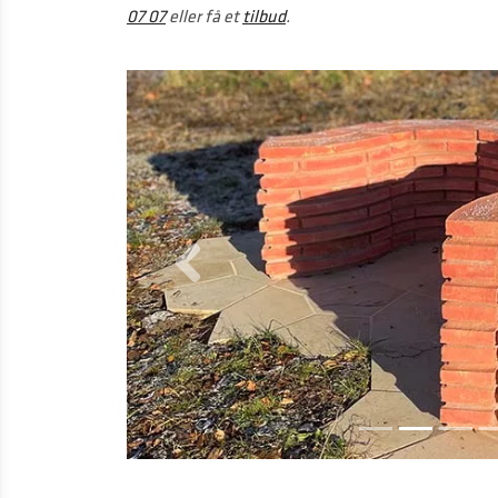
07 07
eller få et
tilbud
.
Forrige