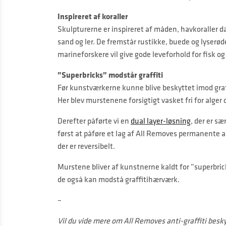
Inspireret af koraller
Skulpturerne er inspireret af måden, havkoraller 
sand og ler. De fremstår rustikke, buede og lyser
marineforskere vil give gode leveforhold for fisk og 
”Superbricks” modstår graffiti
Før kunstværkerne kunne blive beskyttet imod graf
Her blev murstenene forsigtigt vasket fri for alger
Derefter påførte vi en
dual layer-løsning
, der er sæ
først at påføre et lag af All Removes permanente ant
der er reversibelt.
Murstene bliver af kunstnerne kaldt for ”superbrick
de også kan modstå graffitihærværk.
–
Vil du vide mere om All Removes anti-graffiti besk