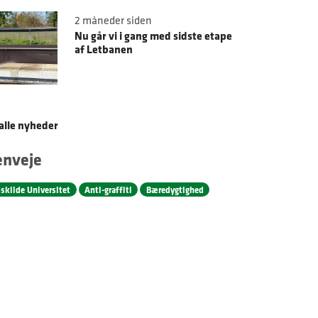
2 måneder siden
Nu går vi i gang med sidste etape
af Letbanen
alle nyheder
enveje
skilde Universitet
Anti-graffiti
Bæredygtighed