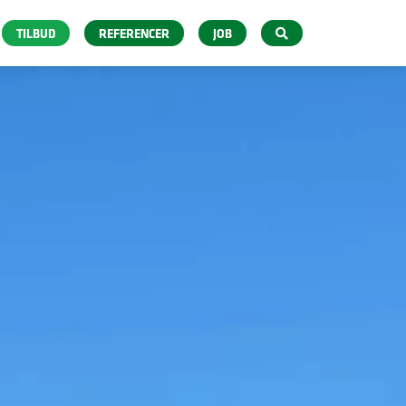
TILBUD
REFERENCER
JOB