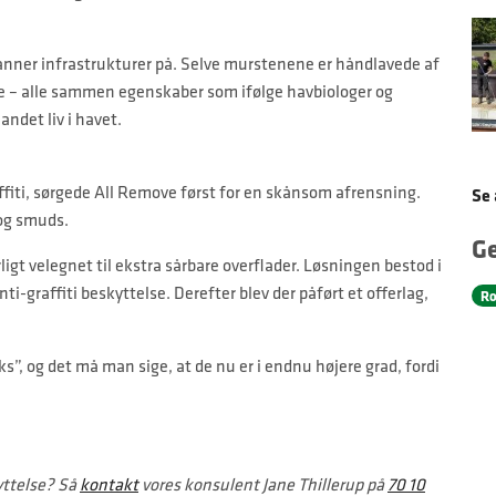
danner infrastrukturer på. Selve murstenene er håndlavede af
øde – alle sammen egenskaber som ifølge havbiologer og
andet liv i havet.
fiti, sørgede All Remove først for en skånsom afrensning.
Se 
 og smuds.
G
rligt velegnet til ekstra sårbare overflader. Løsningen bestod i
i-graffiti beskyttelse. Derefter blev der påført et offerlag,
Ro
s”, og det må man sige, at de nu er i endnu højere grad, fordi
yttelse? Så
kontakt
vores konsulent Jane Thillerup på
70 10