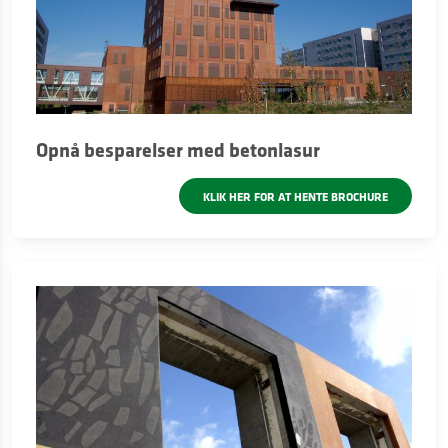
Opnå besparelser med betonlasur
KLIK HER FOR AT HENTE BROCHURE