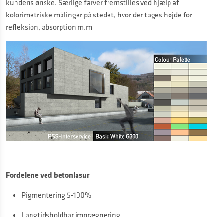
kundens ønske. Særlige farver fremstilles ved hjælp af
kolorimetriske målinger på stedet, hvor der tages højde for
refleksion, absorption m.m.
Fordelene ved betonlasur
Pigmentering 5-100%
Langtidsholdbar imprægnering