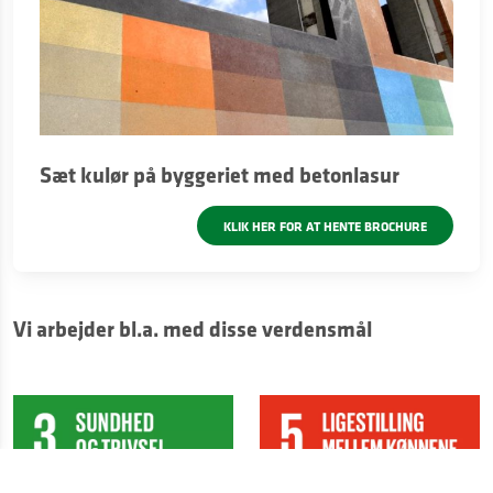
Sæt kulør på byggeriet med betonlasur
KLIK HER FOR AT HENTE BROCHURE
Vi arbejder bl.a. med disse verdensmål