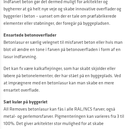
Indfarvet beton gør det dermed muligt for arkitekter og
bygherrer at gå helt nye veje og skabe innovative overflader og
byggerier i beton – uanset om der er tale om præfabrikerede
elementer eller støbninger, der foregår på byggepladsen.
Ensartede betonoverflader
Betonlasur er særlig velegnet til misfarvet beton eller hvis man
blot vil ændre en tone i farven på betonoverfladen i form af en
lasur indfarvning.
Det kan fx være kalkaflejringer, som har skabt skjolder eller
løbere på betonelementer, der har stået på en byggeplads. Ved
at imprægnere med en betonlasur kan man skabe en mere
ensartet overflade.
Sæt kulør på byggeriet
All Removes betonlasur kan fås i alle RAL/NCS farver, også
metal- og perlemorsfarver. Pigmenteringen kan varieres fra 3 til
100%. Det giver arkitekter stor mulighed for at skabe