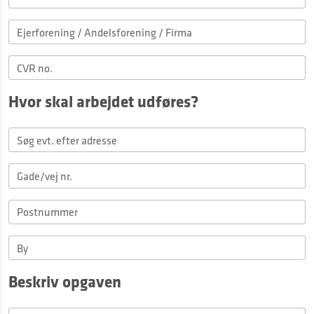
Ejerforening / Andelsforening / Firma
CVR no.
Hvor skal arbejdet udføres?
Søg evt. efter adresse
Gade/vej nr.
Postnummer
By
Beskriv opgaven