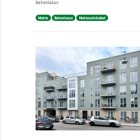
betonlasur.
Metro
Betonlasur
Metroselskabet