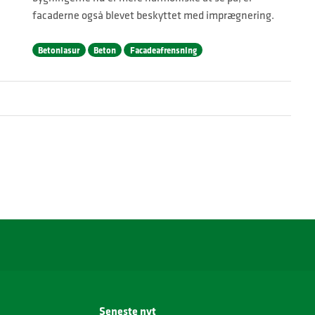
facaderne også blevet beskyttet med imprægnering.
Betonlasur
Beton
Facadeafrensning
Seneste nyt