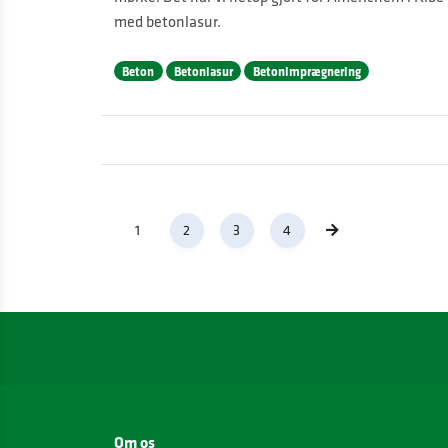
med betonlasur.
Beton
Betonlasur
Betonimprægnering
1
2
3
4
Om os