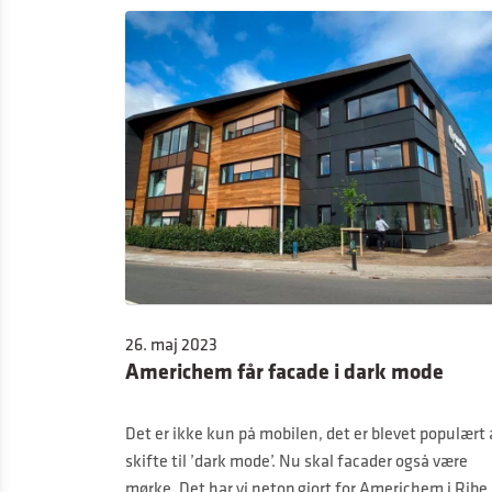
26. maj 2023
Americhem får facade i dark mode
Det er ikke kun på mobilen, det er blevet populært 
skifte til ’dark mode’. Nu skal facader også være
mørke. Det har vi netop gjort for Americhem i Ribe