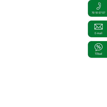
70 10 07 07
E-mail
Tilbud