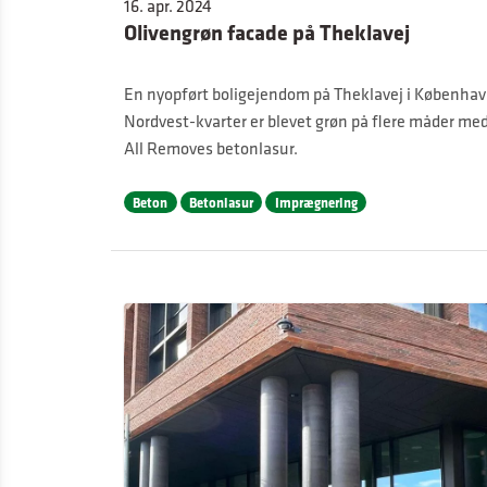
16. apr. 2024
Olivengrøn facade på Theklavej
En nyopført boligejendom på Theklavej i Københa
Nordvest-kvarter er blevet grøn på flere måder me
All Removes betonlasur.
Beton
Betonlasur
Imprægnering