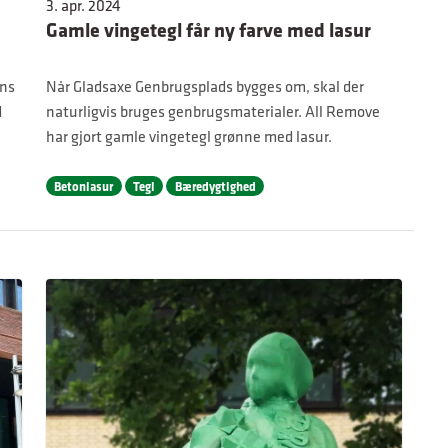
3. apr. 2024
Gamle vingetegl får ny farve med lasur
vns
Når Gladsaxe Genbrugsplads bygges om, skal der
d
naturligvis bruges genbrugsmaterialer. All Remove
har gjort gamle vingetegl grønne med lasur.
Betonlasur
Tegl
Bæredygtighed