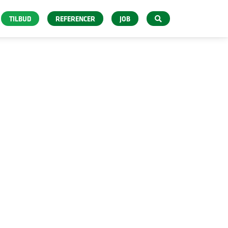
TILBUD
REFERENCER
JOB