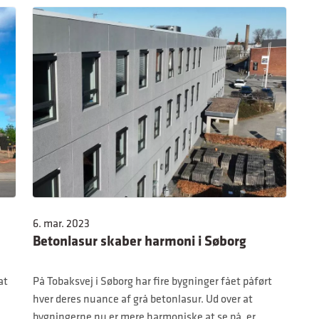
6. mar. 2023
Betonlasur skaber harmoni i Søborg
at
På Tobaksvej i Søborg har fire bygninger fået påført
hver deres nuance af grå betonlasur. Ud over at
bygningerne nu er mere harmoniske at se på, er