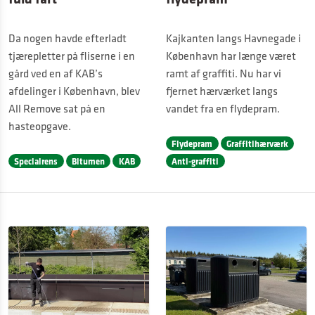
Da nogen havde efterladt
Kajkanten langs Havnegade i
tjærepletter på fliserne i en
København har længe været
gård ved en af KAB’s
ramt af graffiti. Nu har vi
afdelinger i København, blev
fjernet hærværket langs
All Remove sat på en
vandet fra en flydepram.
hasteopgave.
Flydepram
Graffitihærværk
Specialrens
Bitumen
KAB
Anti-graffiti