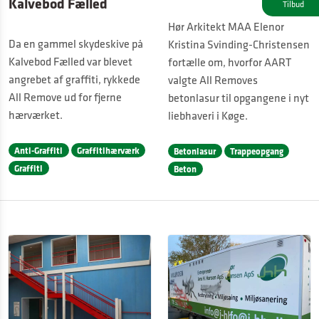
Kalvebod Fælled
Tilbud
Hør Arkitekt MAA Elenor
Da en gammel skydeskive på
Kristina Svinding-Christensen
Kalvebod Fælled var blevet
fortælle om, hvorfor AART
angrebet af graffiti, rykkede
valgte All Removes
All Remove ud for fjerne
betonlasur til opgangene i nyt
hærværket.
liebhaveri i Køge.
Anti-Graffiti
Graffitihærværk
Betonlasur
Trappeopgang
Graffiti
Beton