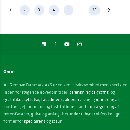
...
1
2
3
4
5
36
Om os
All Remove Danmark A/S er en servicevirksomhed med specialer
inden for følgende hovedområder:
afrensning af graffiti
og
graffitibeskyttelse
,
facaderens
,
algerens
, daglig
rengøring
af
kontorer, ejendomme og institutioner samt
imprægnering
af
betonfacader, gulve og anlæg. Herunder tilbyder vi forskellige
former for
specialrens
og
lasur
.