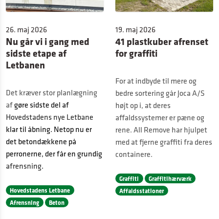
26. maj 2026
19. maj 2026
Nu går vi i gang med
41 plastkuber afrenset
sidste etape af
for graffiti
Letbanen
For at indbyde til mere og
Det kræver stor planlægning
bedre sortering går Joca A/S
af
gøre sidste del af
højt op i, at deres
Hovedstadens nye Letbane
affaldssystemer er pæne og
klar til åbning. Netop nu er
rene. All Remove har hjulpet
det betondækkene på
med at fjerne graffiti fra deres
perronerne, der får en grundig
containere.
afrensning
.
Graffiti
Graffitihærværk
Hovedstadens Letbane
Affaldsstationer
Afrensning
Beton