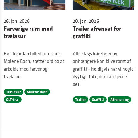
26. jan. 2026
20. jan. 2026
Farverige rum med
Trailer afrenset for
trælasur
graffiti
Hør, hvordan billedkunstner,
Alle slags køretøjer og
Malene Bach, sætter ord på at
anhængere kan blive ramt af
arbejde med farver og
graffiti – heldigvis har vi nogle
trælasur.
dygtige folk, der kan fjerne
det.
Trælasur
Malene Bach
CLT-træ
Trailer
Graffiti
Afrensning