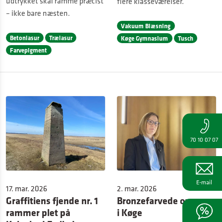
udtrykket skal ramme præcist
flere klasseværelser.
– ikke bare næsten.
Vakuum Blæsning
Betonlasur
Trælasur
Køge Gymnasium
Tusch
Farvepigment
70 10 07 07
E-mail
17. mar. 2026
2. mar. 2026
Graffitiens fjende nr. 1
Bronzefarvede opgange
rammer plet på
i Køge