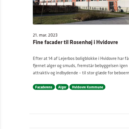
21. mar. 2023
Fine facader til Rosenhøj i Hvidovre
Efter at 14 af Lejerbos boligblokke i Hvidovre har f
fjernet alger og smuds, fremstår bebyggelsen igen
attraktiv og indbydende – til stor glæde for beboer
Facaderens
Alger
Hvidovre Kommune