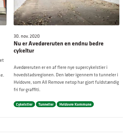
30. nov. 2020
Nu er Avedøreruten en endnu bedre
cykeltur
ået
Avedøreruten er en af flere nye supercykelstier i
hovedstadsregionen. Den løber igennem to tunneler i
ne.
Hvidovre, som All Remove netop har gjort fuldstændig
fri for graffiti.
Cykelstier
Tunneller
Hvidovre Kommune