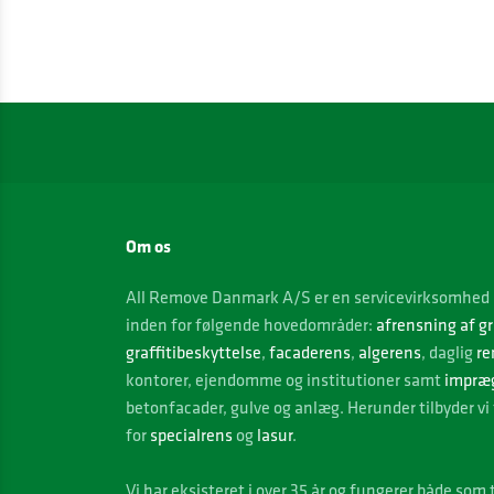
Om os
All Remove Danmark A/S er en servicevirksomhed 
inden for følgende hovedområder:
afrensning af gr
graffitibeskyttelse
,
facaderens
,
algerens
, daglig
re
kontorer, ejendomme og institutioner samt
impræ
betonfacader, gulve og anlæg. Herunder tilbyder vi 
for
specialrens
og
lasur
.
Vi
har eksisteret i over 35 år og fungerer både som