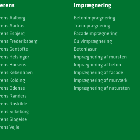
erens
Imprægnering
rens Aalborg
Betonimprægnering
rens Aarhus
Træimprægnering
rens Esbjerg
Facadeimprægnering
rens Frederiksberg
Gulvimprægnering
rens Gentofte
Betonlasur
rens Helsingør
Imprægnering af mursten
rens Horsens
Imprægnering af beton
rens København
Imprægnering af facade
rens Kolding
Imprægnering af murværk
rens Odense
Imprægnering af natursten
rens Randers
rens Roskilde
rens Silkeborg
rens Slagelse
ens Vejle