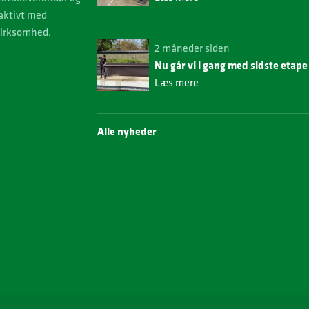
 aktivt med
virksomhed.
2 måneder siden
Nu går vi i gang med sidste etap
Læs mere
Alle nyheder