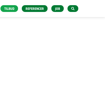
TILBUD
REFERENCER
JOB