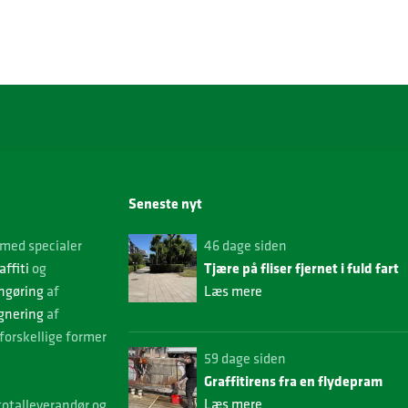
Seneste nyt
med specialer
46 dage siden
affiti
og
Tjære på fliser fjernet i fuld fart
ngøring
af
Læs mere
gnering
af
forskellige former
59 dage siden
Graffitirens fra en flydepram
Læs mere
 totalleverandør og