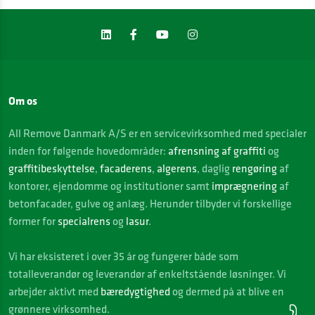
Om os
All Remove Danmark A/S er en servicevirksomhed med specialer
inden for følgende hovedområder:
afrensning af graffiti
og
graffitibeskyttelse
,
facaderens
,
algerens
, daglig
rengøring
af
kontorer, ejendomme og institutioner samt
imprægnering
af
betonfacader, gulve og anlæg. Herunder tilbyder vi forskellige
former for
specialrens
og
lasur
.
Vi
har eksisteret i over 35 år og fungerer både som
totalleverandør og leverandør af enkeltstående løsninger. Vi
arbejder aktivt med
bæredygtighed
og dermed på at blive en
grønnere virksomhed.