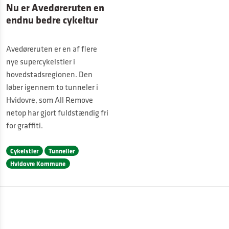
Nu er Avedøreruten en
endnu bedre cykeltur
Avedøreruten er en af flere
nye supercykelstier i
hovedstadsregionen. Den
løber igennem to tunneler i
Hvidovre, som All Remove
netop har gjort fuldstændig fri
for graffiti.
Cykelstier
Tunneller
Hvidovre Kommune