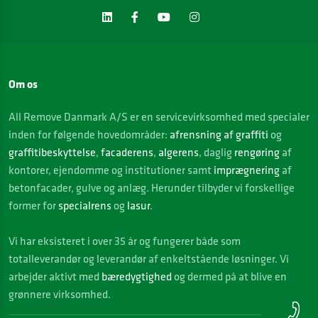
Om os
All Remove Danmark A/S er en servicevirksomhed med specialer
inden for følgende hovedområder:
afrensning af graffiti
og
graffitibeskyttelse
,
facaderens
,
algerens
, daglig
rengøring
af
kontorer, ejendomme og institutioner samt
imprægnering
af
betonfacader, gulve og anlæg. Herunder tilbyder vi forskellige
former for
specialrens
og
lasur
.
Vi
har eksisteret i over 35 år og fungerer både som
totalleverandør og leverandør af enkeltstående løsninger. Vi
arbejder aktivt med
bæredygtighed
og dermed på at blive en
grønnere virksomhed.