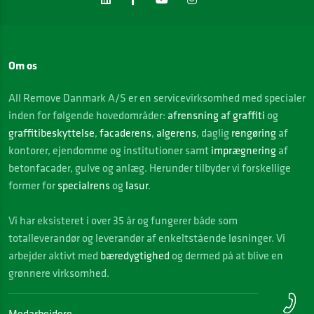
Om os
All Remove Danmark A/S er en servicevirksomhed med specialer
inden for følgende hovedområder:
afrensning af graffiti
og
graffitibeskyttelse
,
facaderens
,
algerens
, daglig
rengøring
af
kontorer, ejendomme og institutioner samt
imprægnering
af
betonfacader, gulve og anlæg. Herunder tilbyder vi forskellige
former for
specialrens
og
lasur
.
Vi
har eksisteret i over 35 år og fungerer både som
totalleverandør og leverandør af enkeltstående løsninger. Vi
arbejder aktivt med
bæredygtighed
og dermed på at blive en
grønnere virksomhed.
Medarbejdere