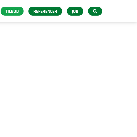
TILBUD
REFERENCER
JOB