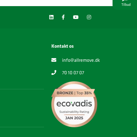
Tilbud
Kontakt os
info@allremove.dk
70 10 07 07