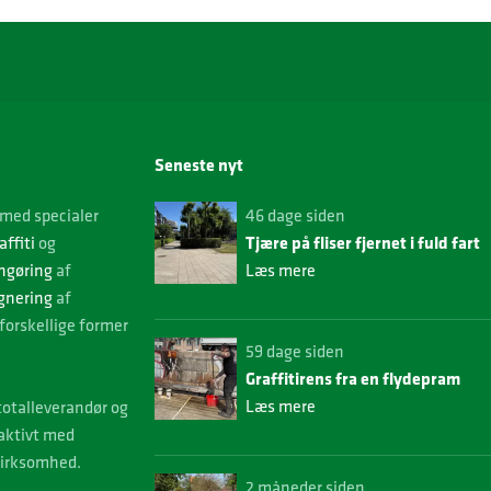
Seneste nyt
med specialer
46 dage siden
Tjære på fliser fjernet i fuld fart
affiti
og
ngøring
af
Læs mere
gnering
af
forskellige former
59 dage siden
Graffitirens fra en flydepram
Læs mere
 totalleverandør og
 aktivt med
virksomhed.
2 måneder siden