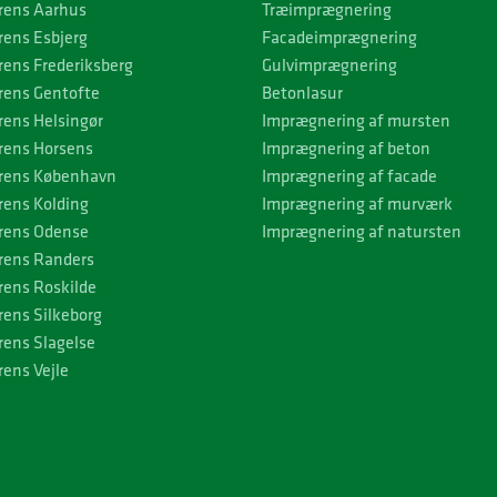
rens Aarhus
Træimprægnering
rens Esbjerg
Facadeimprægnering
rens Frederiksberg
Gulvimprægnering
rens Gentofte
Betonlasur
rens Helsingør
Imprægnering af mursten
rens Horsens
Imprægnering af beton
rens København
Imprægnering af facade
rens Kolding
Imprægnering af murværk
rens Odense
Imprægnering af natursten
rens Randers
rens Roskilde
rens Silkeborg
rens Slagelse
ens Vejle