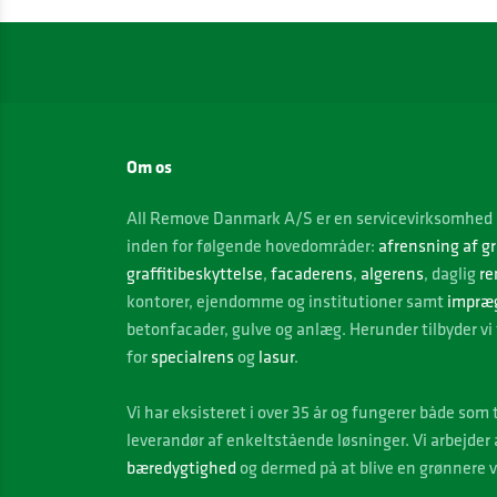
Om os
All Remove Danmark A/S er en servicevirksomhed 
inden for følgende hovedområder:
afrensning af gr
graffitibeskyttelse
,
facaderens
,
algerens
, daglig
re
kontorer, ejendomme og institutioner samt
impræ
betonfacader, gulve og anlæg. Herunder tilbyder vi 
for
specialrens
og
lasur
.
Vi
har eksisteret i over 35 år og fungerer både som
leverandør af enkeltstående løsninger. Vi arbejder
bæredygtighed
og dermed på at blive en grønnere 