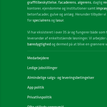
graffitibeskyttelse
,
facaderens
,
algerens
, daglig
re
kontorer, ejendomme og institutioner samt
impræ
betonfacader, gulve og anlæg. Herunder tilbyder vi 
for
specialrens
og
lasur
.
Vi
har eksisteret i over 35 år og fungerer både som
leverandør af enkeltstående løsninger. Vi arbejder
bæredygtighed
og dermed på at blive en grønnere 
Medarbejdere
Ledige jobstillinger
Almindelige salgs- og leveringsbetingelser
App politik
Privatlivspolitik
Ofte stillede spørgsmål