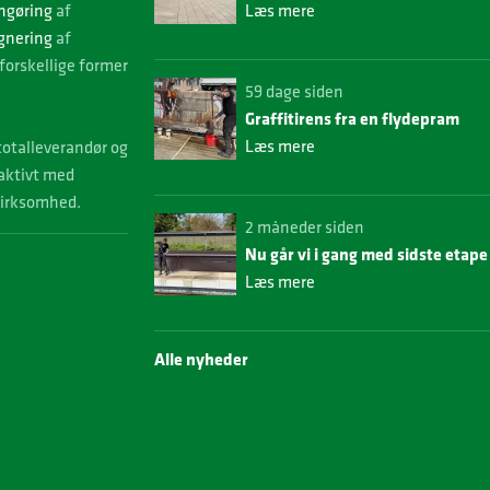
ngøring
af
Læs mere
gnering
af
forskellige former
59 dage siden
Graffitirens fra en flydepram
Læs mere
 totalleverandør og
 aktivt med
virksomhed.
2 måneder siden
Nu går vi i gang med sidste etap
Læs mere
Alle nyheder