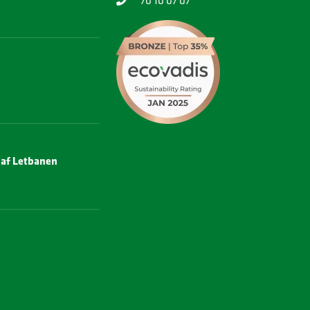
70 10 07 07
e af Letbanen