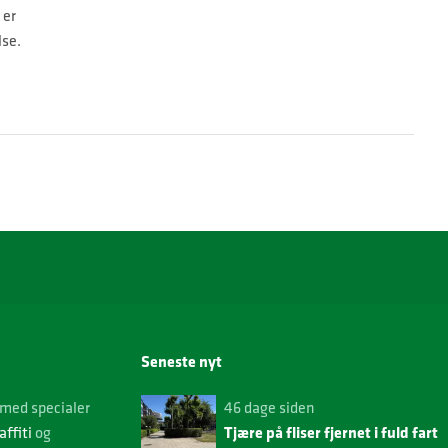
 er
se.
Seneste nyt
med specialer
46 dage siden
Tjære på fliser fjernet i fuld fart
affiti
og