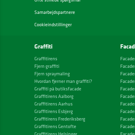
Samarbejdspartnere
Cookieindstillinger
Graffiti
Facad
Graffitirens
Facade
Fjern graffiti
Facade
Fjern spraymaling
Facade
Hvordan fjerner man graffiti?
Facade
Graffiti på butiksfacade
Facade
Graffitirens Aalborg
Facade
Graffitirens Aarhus
Facade
Graffitirens Esbjerg
Facade
Graffitirens Frederiksberg
Facade
Graffitirens Gentofte
Facade
Graffitirens Helsingør
Facade