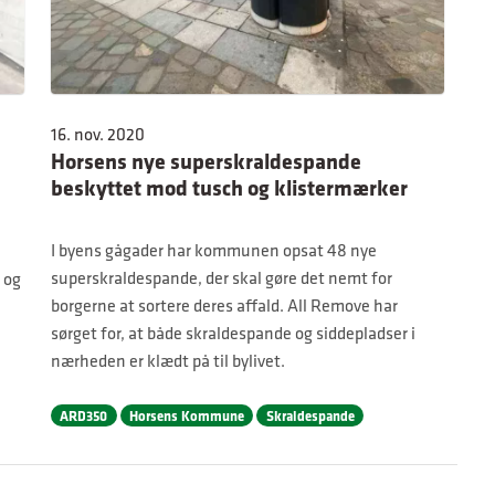
16. nov. 2020
Horsens nye superskraldespande
beskyttet mod tusch og klistermærker
I byens gågader har kommunen opsat 48 nye
superskraldespande, der skal gøre det nemt for
 og
borgerne at sortere deres affald. All Remove har
sørget for, at både skraldespande og siddepladser i
nærheden er klædt på til bylivet.
ARD350
Horsens Kommune
Skraldespande