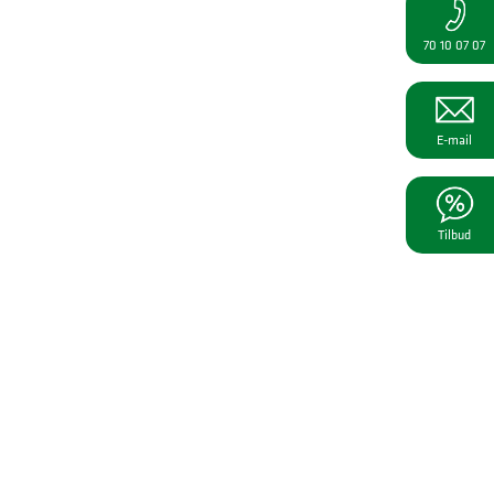
70 10 07 07
E-mail
Tilbud