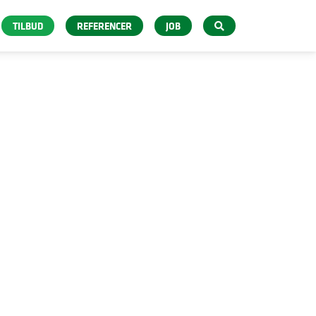
TILBUD
REFERENCER
JOB