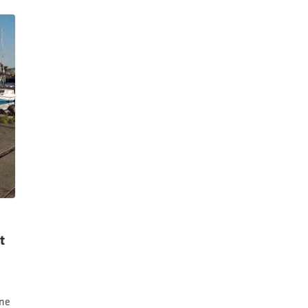
t
rne