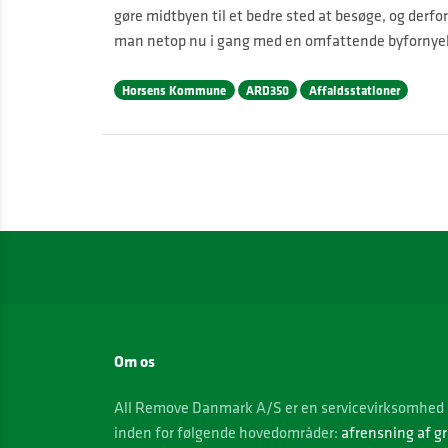
gøre midtbyen til et bedre sted at besøge, og derfor
man netop nu i gang med en omfattende byfornyel
Horsens Kommune
ARD350
Affaldsstationer
Om os
All Remove Danmark A/S er en servicevirksomhed 
inden for følgende hovedområder:
afrensning af gr