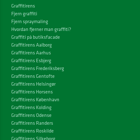
Graffitirens
Fjern graffiti
Fjern spraymaling
Hvordan fjerner man graffiti?
Graffiti på butiksfacade
Graffitirens Aalborg
Graffitirens Aarhus
Graffitirens Esbjerg
Graffitirens Frederiksberg
Graffitirens Gentofte
Graffitirens Helsingør
Graffitirens Horsens
Graffitirens København
Graffitirens Kolding
Graffitirens Odense
Graffitirens Randers
Graffitirens Roskilde
Graffitirens Silkeborg