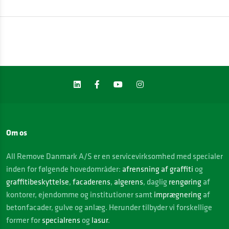
Om os
All Remove Danmark A/S er en servicevirksomhed med specialer
inden for følgende hovedområder:
afrensning af graffiti
og
graffitibeskyttelse
,
facaderens
,
algerens
, daglig
rengøring
af
kontorer, ejendomme og institutioner samt
imprægnering
af
betonfacader, gulve og anlæg. Herunder tilbyder vi forskellige
former for
specialrens
og
lasur
.