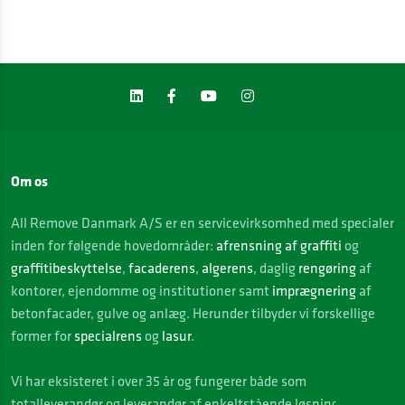
Om os
All Remove Danmark A/S er en servicevirksomhed med specialer
inden for følgende hovedområder:
afrensning af graffiti
og
graffitibeskyttelse
,
facaderens
,
algerens
, daglig
rengøring
af
kontorer, ejendomme og institutioner samt
imprægnering
af
betonfacader, gulve og anlæg. Herunder tilbyder vi forskellige
former for
specialrens
og
lasur
.
Vi
har eksisteret i over 35 år og fungerer både som
totalleverandør og leverandør af enkeltstående løsninger. Vi