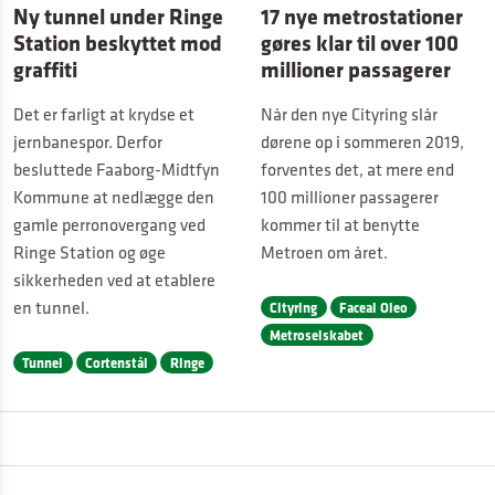
Ny tunnel under Ringe
17 nye metrostationer
Station beskyttet mod
gøres klar til over 100
graffiti
millioner passagerer
Det er farligt at krydse et
Når den nye Cityring slår
jernbanespor. Derfor
dørene op i sommeren 2019,
besluttede Faaborg-Midtfyn
forventes det, at mere end
Kommune at nedlægge den
100 millioner passagerer
gamle perronovergang ved
kommer til at benytte
Ringe Station og øge
Metroen om året.
sikkerheden ved at etablere
en tunnel.
Cityring
Faceal Oleo
Metroselskabet
Tunnel
Cortenstål
Ringe